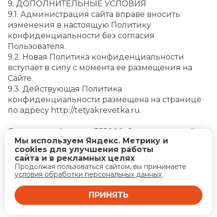
9. ДОПОЛНИТЕЛЬНЫЕ УСЛОВИЯ
9.1. Администрация сайта вправе вносить 
изменения в настоящую Политику 
конфиденциальности без согласия 
Пользователя.
9.2. Новая Политика конфиденциальности 
вступает в силу с момента ее размещения на 
Сайте.
9.3. Действующая Политика 
конфиденциальности размещена на странице 
по адресу http://tetyakrevetka.ru.
Фактический адрес: 355000, Ставропольский 
Мы используем Яндекс. Метрику и
край, г. Ставрополь , ул . Савченко ,д .38/5,кв 838
cookies для улучшения работы
Юридический адрес: 355000, Ставропольский 
сайта и в рекламных целях
край, г. Ставрополь , ул . Савченко ,д .38/5,кв 838
Продолжая пользоваться сайтом, вы принимаете
ИНН 262410177802
условия обработки персональных данных
.
ОГРН 321265100089161
ПРИНЯТЬ
Почта: 
luk.stv@mail.ru